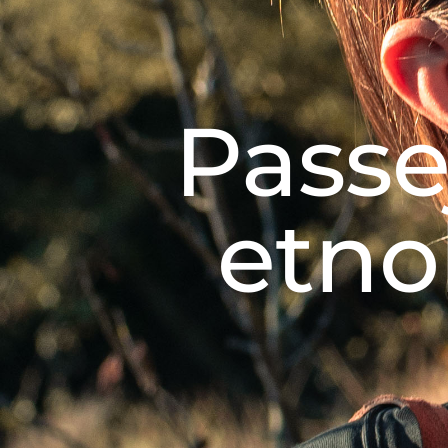
Passe
etno