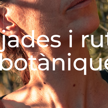
jades i ru
botàniqu