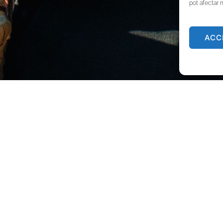
pot afectar 
ACC