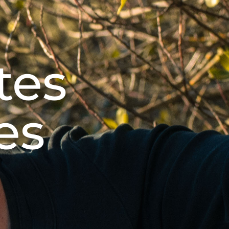
tes
es