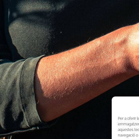
Per a oferir 
emmagatzemar
aquestes te
navegació o 