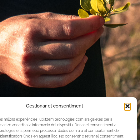
Gestionar el consentiment
les millors experiències, utilitzem tecnologies com ara galetes per a
 i/o accedir a la informació del dispositiu. Donar el consentiment a
cnologies ens permetrà processar dades com ara el comportament de
identificadors únics en aquest lloc. No consentir o retirar el consentiment,