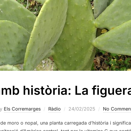
mb història: La figuer
Posted
by
Els Corremarges
Ràdio
24/02/2025
No Commen
on
 de moro o nopal, una planta carregada d’història i significa
ització d’Amèrica central, tant per la vitamina C que conté e