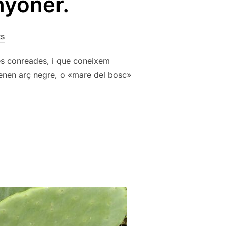
nyoner.
s
nes conreades, i que coneixem
omenen arç negre, o «mare del bosc»
 L´ARANYONER.»