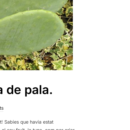
a de pala.
ts
t! Sabies que havia estat
l seu fruit, la tuna, com per criar