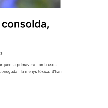
, consolda,
ts
marquen la primavera , amb usos
s coneguda i la menys tòxica. S’han
: BORRAINA, CONSOLDA, ESCURÇONERA.»