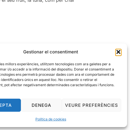
LA FIGUERA DE PALA.»
Gestionar el consentiment
 les millors experiències, utilitzem tecnologies com ara galetes per a
r i/o accedir a la informació del dispositiu. Donar el consentiment a
cnologies ens permetrà processar dades com ara el comportament de
identificadors únics en aquest lloc. No consentir o retirar el
t, pot afectar negativament determinades característiques i funcions.
EPTA
DENEGA
VEURE PREFERÈNCIES
Política de cookies