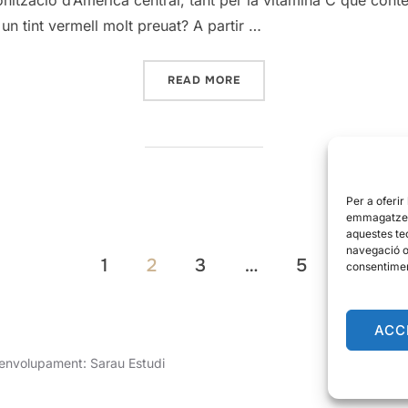
 un tint vermell molt preuat? A partir …
«PLANTES AMB HISTÒRIA: 
READ MORE
Per a oferir
emmagatzema
aquestes te
navegació o 
1
2
3
…
5
consentimen
ACC
senvolupament:
Sarau Estudi