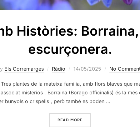
b Històries: Borraina
escurçonera.
Posted
by
Els Corremarges
Ràdio
14/05/2025
No Commen
on
Tres plantes de la mateixa família, amb flors blaves que 
 associat misteriós . Borraina (Borago officinalis) és la mé
r fer bunyols o crispells , però també es poden …
«PLANTES AMB HISTÒRIES
READ MORE