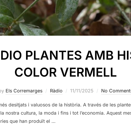
DIO PLANTES AMB HI
COLOR VERMELL
Posted
by
Els Corremarges
Ràdio
11/11/2025
No Comment
on
més desitjats i valuosos de la història. A través de les plant
la nostra cultura, la moda i fins i tot l’economia. Aquest m
òries que han produït el …