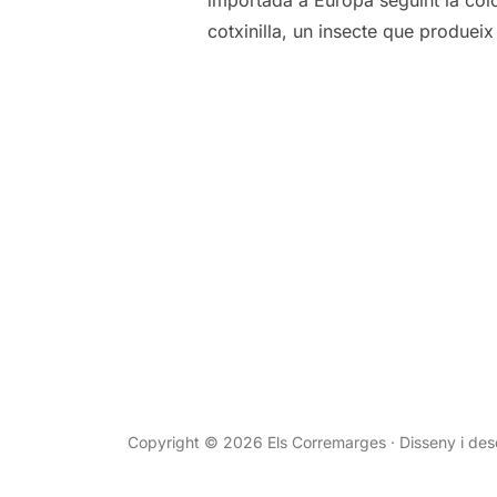
cotxinilla, un insecte que produeix
Paginació
de
les
Copyright © 2026 Els Corremarges · Disseny i de
entrades