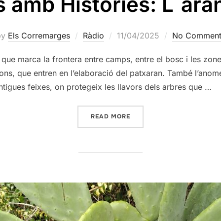
s amb Històries: L´ara
Posted
by
Els Corremarges
Ràdio
11/04/2025
No Comment
on
 que marca la frontera entre camps, entre el bosc i les zo
nyons, que entren en l’elaboració del patxaran. També l’an
antigues feixes, on protegeix les llavors dels arbres que …
«PLANTES AMB HISTÒRIES:
READ MORE