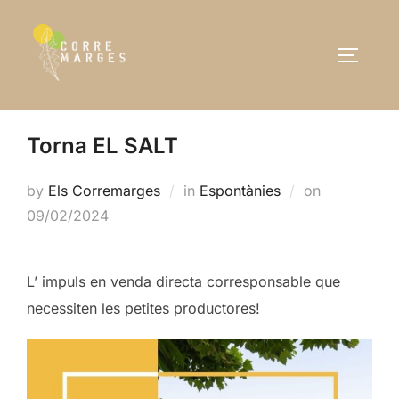
Skip
to
TOGGLE
content
Torna EL SALT
Posted
by
Els Corremarges
in
Espontànies
on
on
09/02/2024
L’ impuls en venda directa corresponsable que
necessiten les petites productores!