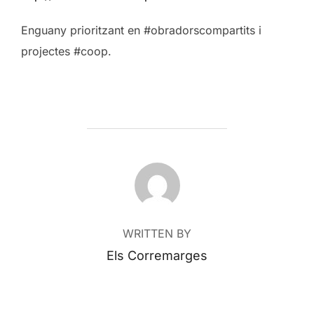
Enguany prioritzant en #obradorscompartits i
projectes #coop.
POST AUTHOR
WRITTEN BY
Els Corremarges